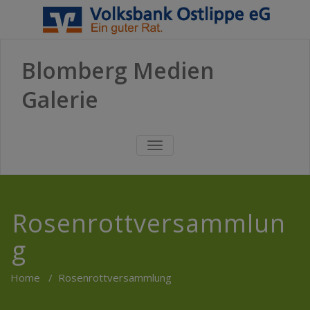
Blomberg Medien
Galerie
TOGGLE
NAVIGATION
Rosenrottversammlun
g
Home
/
Rosenrottversammlung