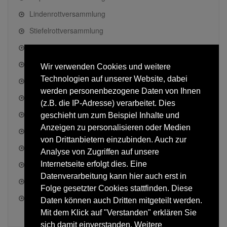
Lindenrottversammlung
Stiefelrottversammlung
Pumpenrottversammlung
Schlemperottversammlung
Wir verwenden Cookies und weitere
Technologien auf unserer Website, dabei
Pinselrottversammlung
werden personenbezogene Daten von Ihnen
Falkenrottversammlung
(z.B. die IP-Adresse) verarbeitet. Dies
Immertreuversammlung
geschieht um zum Beispiel Inhalte und
Anzeigen zu personalisieren oder Medien
Nelkenrottversammlung
von Drittanbietern einzubinden. Auch zur
Stuhlrottversammlung
Analyse von Zugriffen auf unsere
Germaniarottversammlung
Internetseite erfolgt dies. Eine
Datenverarbeitung kann hier auch erst in
Eichenrottversammlung
Folge gesetzter Cookies stattfinden. Diese
Kutsche ziehen
Daten können auch Dritten mitgeteilt werden.
Mit dem Klick auf "Verstanden" erklären Sie
sich damit einverstanden. Weitere